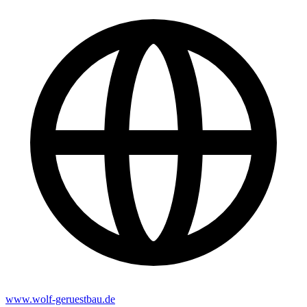
www.wolf-geruestbau.de