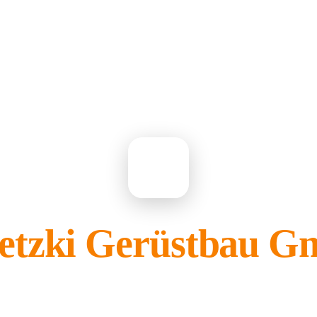
BI
letzki Gerüstbau 
gehört Ihnen?