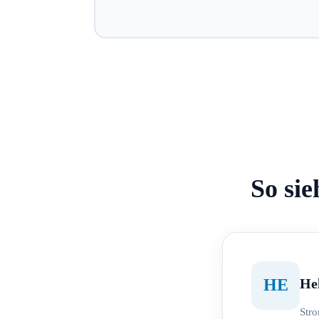
So sie
He
HE
Str