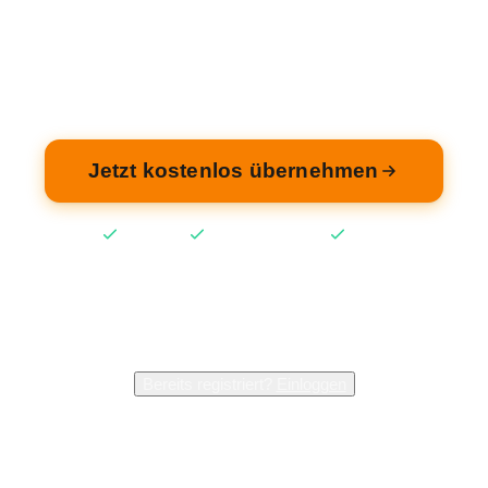
ehmen Sie Ihren Eintrag — kostenlos und in 2 M
fertig.
Jetzt kostenlos übernehmen
Kostenlos
Keine Kreditkarte
2 Min
2.400+
Inhaber verwalten bereits ihren Eintrag
Bereits registriert?
Einloggen