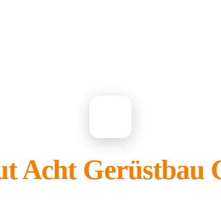
HE
t Acht Gerüstba
gehört Ihnen?