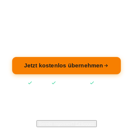
gehört Ihnen?
ehmen Sie Ihren Eintrag — kostenlos und in 2 M
fertig.
Jetzt kostenlos übernehmen
Kostenlos
Keine Kreditkarte
2 Min
2.400+
Inhaber verwalten bereits ihren Eintrag
Bereits registriert?
Einloggen